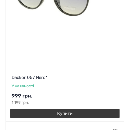
Dackor 057 Nero*
У наявності
999
грн.
1 199
грн.
Купити