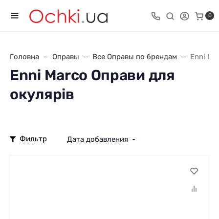
0
Головна
Оправы
Все Оправы по брендам
Enni Ma
Enni Marco Оправи для
окулярів
Фильтр
Дата добавления