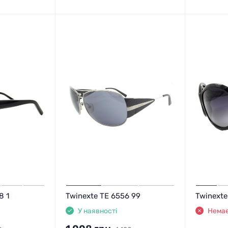
8 1
Twinexte TE 6556 99
Twinext
У наявності
Немає