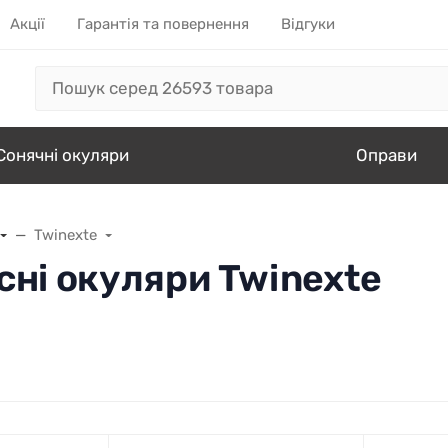
Акції
Гарантія та повернення
Відгуки
Сонячні окуляри
Оправи
Twinexte
сні окуляри Twinexte