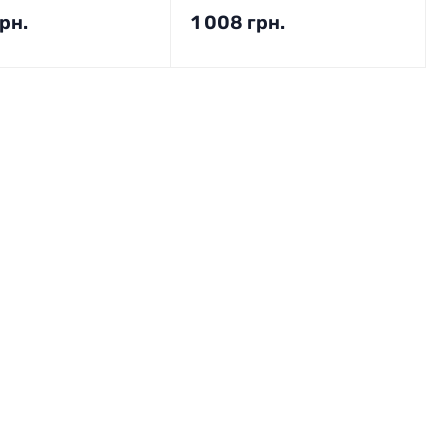
рн.
1 008
грн.