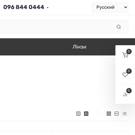
096 844 0444
Лінзи
0
0
0