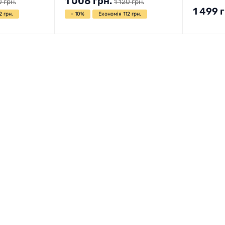
1 008
грн.
0
грн.
1 120
грн.
1 499
г
2 грн.
- 10%
Економія 112 грн.