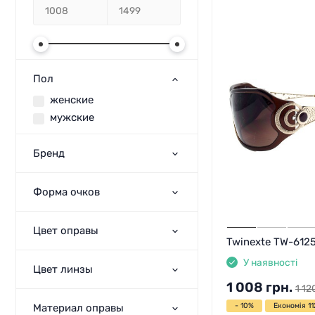
Пол
женские
мужские
Бренд
Форма очков
Цвет оправы
Twinexte TW-6125
У наявності
Цвет линзы
1 008
грн.
1 12
- 10%
Економія 11
Материал оправы