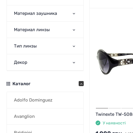
Материал заушника
Материал линзы
Тип линзы
Декор
Каталог
Adolfo Dominguez
Twinexte TW-508
Avanglion
У наявності
Baldinini