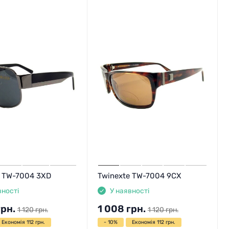
e TW-7004 3XD
Twinexte TW-7004 9CX
вності
У наявності
грн.
1 008
грн.
1 120
грн.
1 120
грн.
Економія 112 грн.
- 10%
Економія 112 грн.