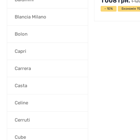
1 008
грн.
1 12
- 10%
Економія 11
Blancia Milano
Bolon
Capri
Carrera
Casta
Celine
Cerruti
Cube