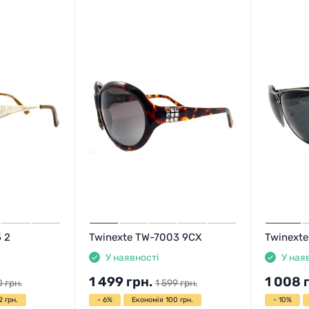
 2
Twinexte TW-7003 9CX
Twinext
У наявності
У ная
1 499
грн.
1 008
0
грн.
1 599
грн.
2 грн.
- 6%
Економія 100 грн.
- 10%