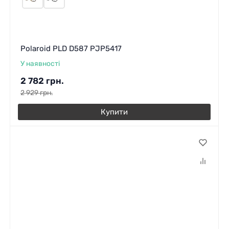
Polaroid PLD D587 PJP5417
У наявності
2 782
грн.
2 929
грн.
Купити