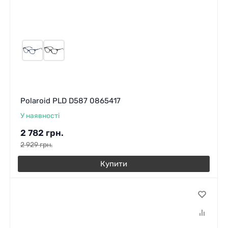
Polaroid PLD D587 0865417
У наявності
2 782
грн.
2 929
грн.
Купити