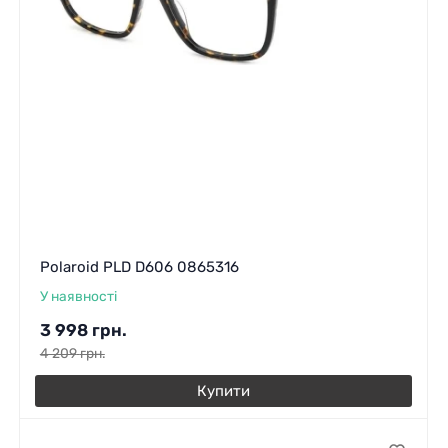
Polaroid PLD D606 0865316
У наявності
3 998
грн.
4 209
грн.
Купити