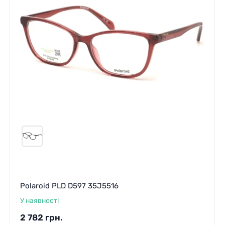
Polaroid PLD D597 35J5516
У наявності
2 782
грн.