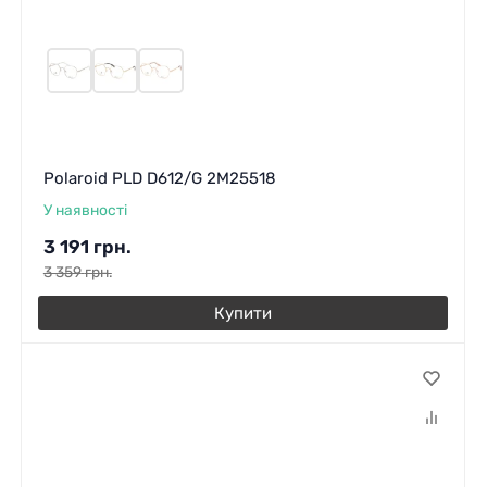
Polaroid PLD D612/G 2M25518
У наявності
3 191
грн.
3 359
грн.
Купити