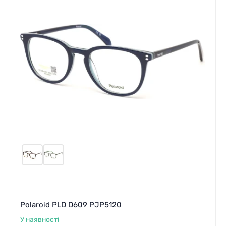
Polaroid PLD D609 PJP5120
У наявності