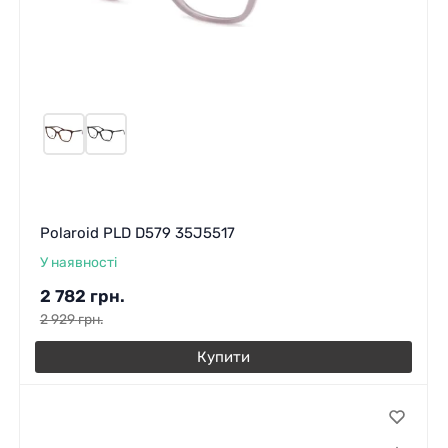
Polaroid PLD D579 35J5517
У наявності
2 782
грн.
2 929
грн.
Купити