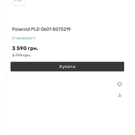
Polaroid PLD D601 8075219
У наявності
3 590
грн.
3 779
грн.
Купити