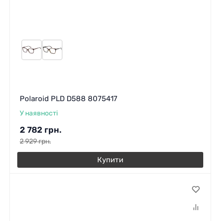
Polaroid PLD D588 8075417
У наявності
2 782
грн.
2 929
грн.
Купити