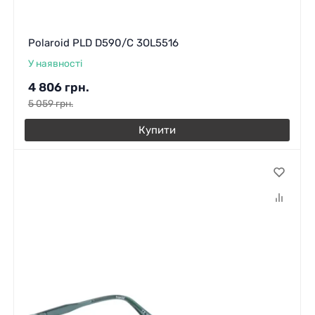
Polaroid PLD D590/C 3OL5516
У наявності
4 806
грн.
5 059
грн.
Купити