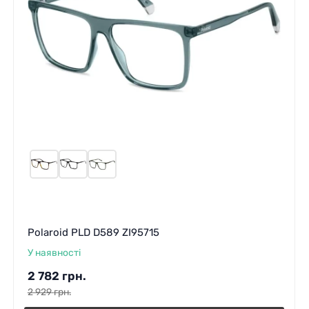
Polaroid PLD D589 ZI95715
У наявності
2 782
грн.
2 929
грн.