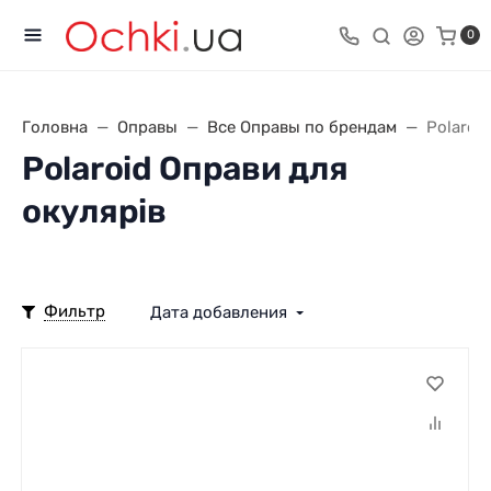
0
Головна
Оправы
Все Оправы по брендам
Polaroi
Polaroid Оправи для
окулярів
Фильтр
Дата добавления