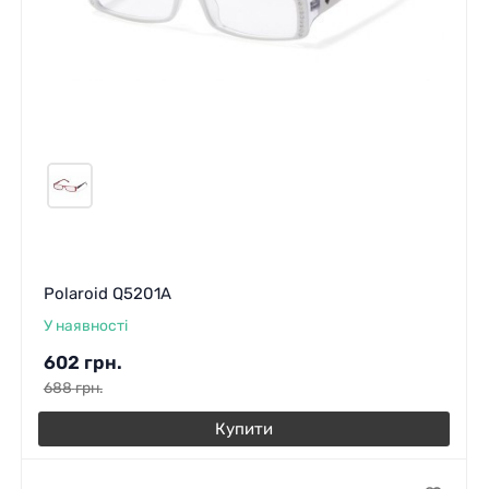
Polaroid Q5201A
У наявності
602
грн.
688
грн.
Купити