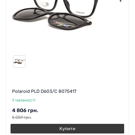
Polaroid PLD D603/C 8075417
У наявності
4 806
грн.
5 059
грн.
Купити