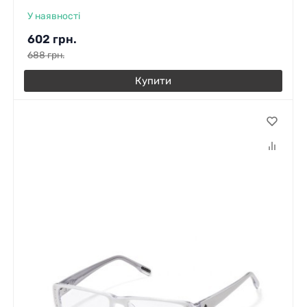
У наявності
602
грн.
688
грн.
Купити