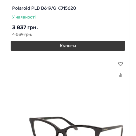
Polaroid PLD D619/G KJ15620
У наявності
3 837
грн.
4 039
грн.
Купити