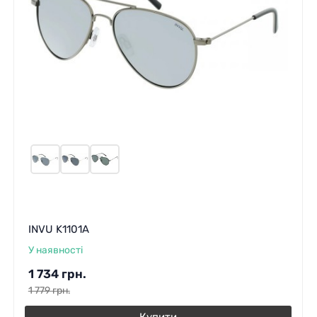
INVU K1101A
У наявності
1 734
грн.
1 779
грн.