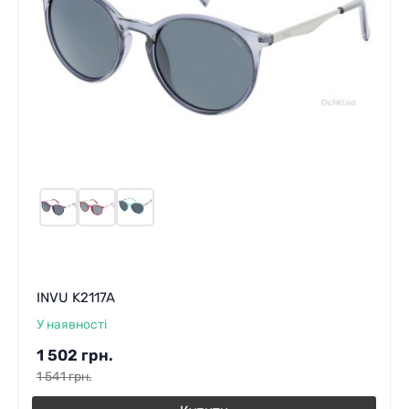
INVU K2117A
У наявності
1 502
грн.
1 541
грн.