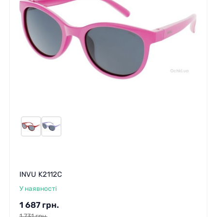
INVU K2112C
У наявності
1 687
грн.
1 731
грн.