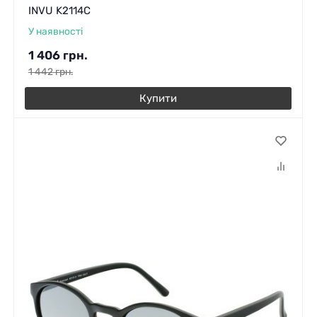
INVU K2114C
У наявності
1 406
грн.
1 442
грн.
Купити