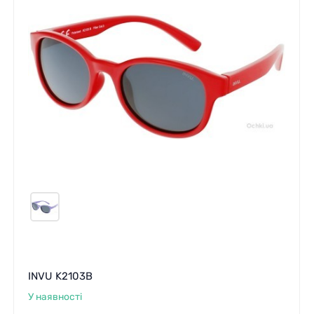
INVU K2103B
У наявності