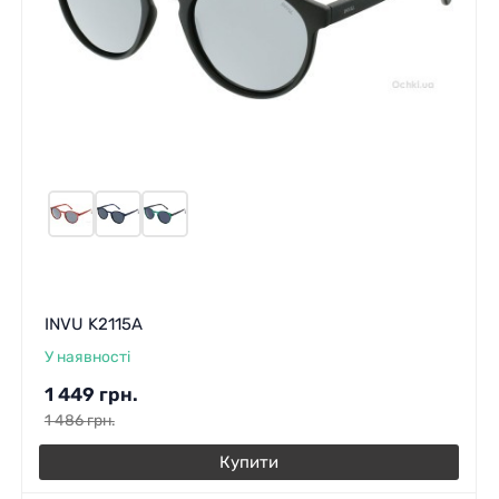
INVU K2115A
У наявності
1 449
грн.
1 486
грн.
Купити