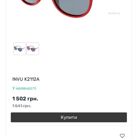
INVU K2112A
У наявності
1 502
грн.
1 541
грн.
Купити