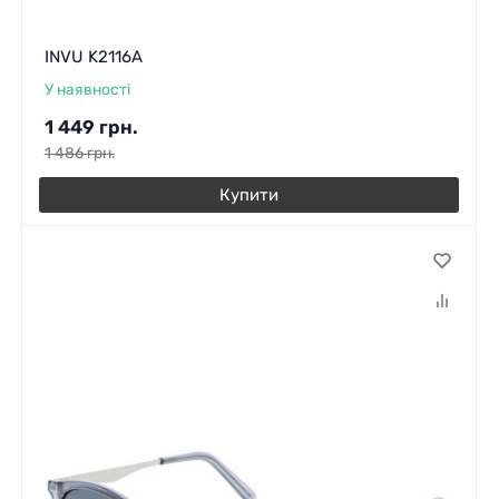
INVU K2116A
У наявності
1 449
грн.
1 486
грн.
Купити