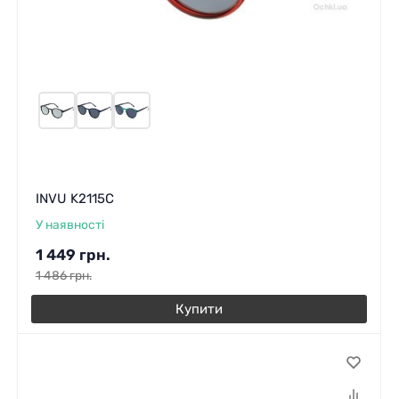
INVU K2115C
У наявності
1 449
грн.
1 486
грн.
Купити