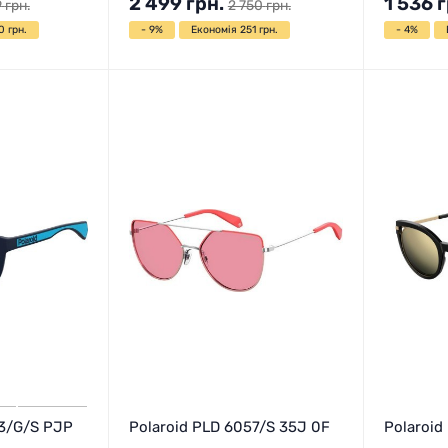
2 499
грн.
1 536
г
9
грн.
2 750
грн.
0 грн.
- 9%
Економія 251 грн.
- 4%
63/G/S PJP
Polaroid PLD 6057/S 35J 0F
Polaroid