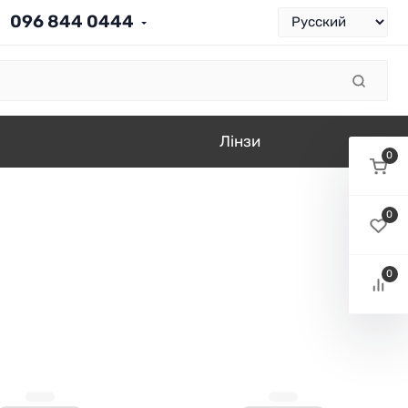
096 844 0444
Лінзи
0
0
0