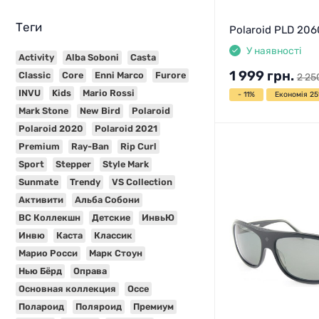
Теги
Polaroid PLD 206
У наявності
Activity
Alba Soboni
Casta
1 999
грн.
Classic
Core
Enni Marco
Furore
2 25
INVU
Kids
Mario Rossi
- 11%
Економія 251
Mark Stone
New Bird
Polaroid
Polaroid 2020
Polaroid 2021
Premium
Ray-Ban
Rip Curl
Sport
Stepper
Style Mark
Sunmate
Trendy
VS Collection
Активити
Альба Собони
ВС Коллекшн
Детские
ИнвьЮ
Инвю
Каста
Классик
Марио Росси
Марк Стоун
Нью Бёрд
Оправа
Основная коллекция
Оссе
Полароид
Поляроид
Премиум