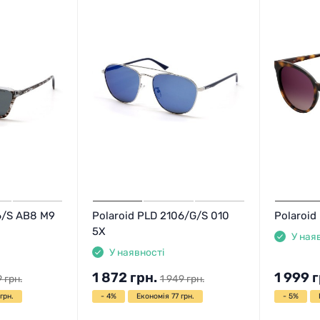
6/S AB8 M9
Polaroid PLD 2106/G/S 010
Polaroid
5X
У ная
У наявності
1 872
грн.
1 999
г
9
грн.
1 949
грн.
грн.
- 4%
Економія 77 грн.
- 5%