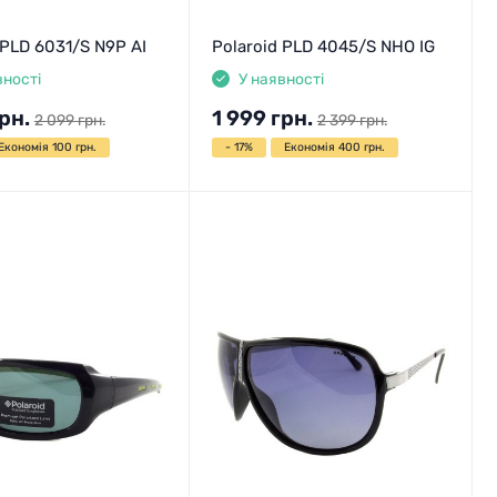
 PLD 6031/S N9P AI
Polaroid PLD 4045/S NHO IG
вності
У наявності
рн.
1 999
грн.
2 099
грн.
2 399
грн.
Економія 100 грн.
- 17%
Економія 400 грн.