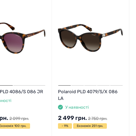
 PLD 4086/S 086 JR
Polaroid PLD 4079/S/X 086
LA
вності
У наявності
рн.
2 499
грн.
2 099
грн.
2 750
грн.
Економія 100 грн.
- 9%
Економія 251 грн.