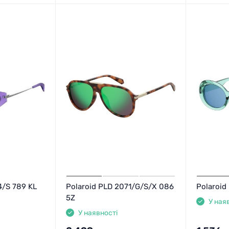
4/S 789 KL
Polaroid PLD 2071/G/S/X 086
Polaroid
5Z
У ная
У наявності