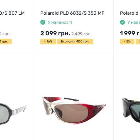
0/S 807 LM
Polaroid PLD 6032/S 35J MF
Polaroid
У наявності
У ная
2 099
грн.
1 999
г
0
грн.
2 499
грн.
 грн.
- 16%
Економія 400 грн.
- 5%