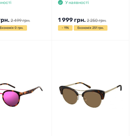
вності
У наявності
грн.
1 999
грн.
2 499
грн.
2 250
грн.
Економія 0 грн.
- 11%
Економія 251 грн.