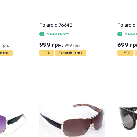
Polaroid 7664B
Polaroid
У наявності
У ная
999
грн.
699
гр
0
грн.
999
грн.
8 грн.
- 0%
Економія 0 грн.
- 30%