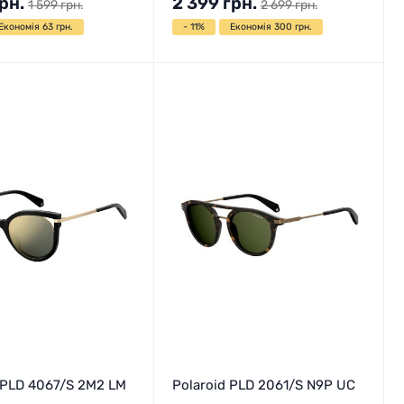
рн.
2 399
грн.
1 599
грн.
2 699
грн.
Економія 63 грн.
- 11%
Економія 300 грн.
 PLD 4067/S 2M2 LM
Polaroid PLD 2061/S N9P UC