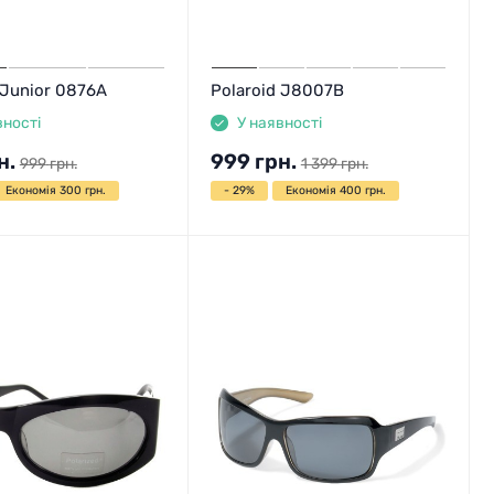
 Junior 0876A
Polaroid J8007B
вності
У наявності
н.
999
грн.
999
грн.
1 399
грн.
Економія 300 грн.
- 29%
Економія 400 грн.