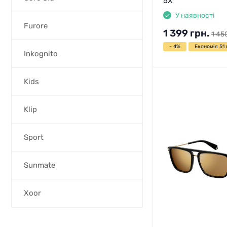
5X
У наявності
Furore
1 399
грн.
1 45
- 4%
Економія 51 
Inkognito
Kids
Klip
Sport
Sunmate
Xoor