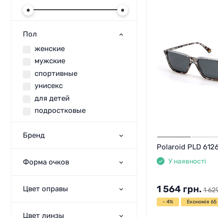
Пол
женские
мужские
спортивные
унисекс
для детей
подростковые
Бренд
Polaroid PLD 612
У наявності
Форма очков
1 564
грн.
Цвет оправы
1 62
- 4%
Економія 65 
Цвет линзы