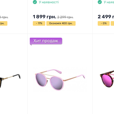
У наявності
У ная
1 899
грн.
2 499
0
грн.
2 299
грн.
грн.
- 17%
Економія 400 грн.
- 0%
Хит продаж