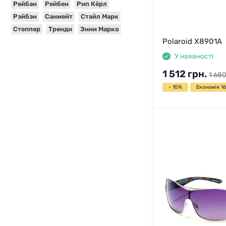
Рейбан
Рейбен
Рип Кёрл
Рэйбэн
Санмейт
Стайл Марк
Степпер
Тренди
Энни Марко
Polaroid X8901A
У наявності
1 512
грн.
1 68
- 10%
Економія 16