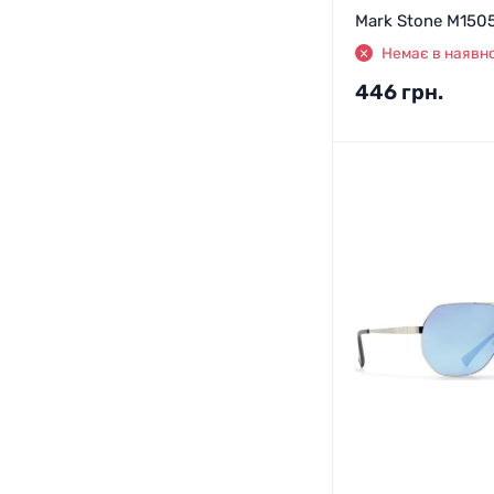
Mark Stone M150
Немає в наявно
446
грн.