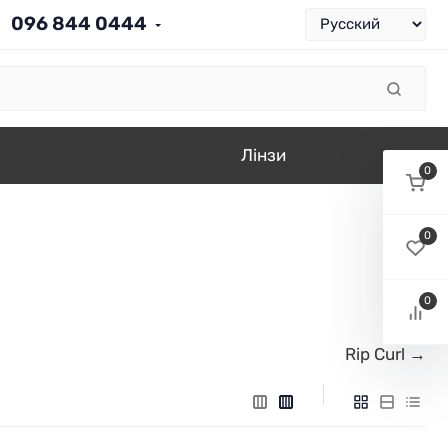
096 844 0444
Лінзи
0
0
0
Rip Curl →