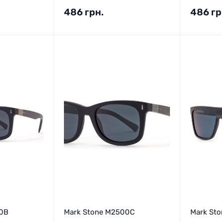
486
грн.
486
гр
0B
Mark Stone M2500C
Mark St