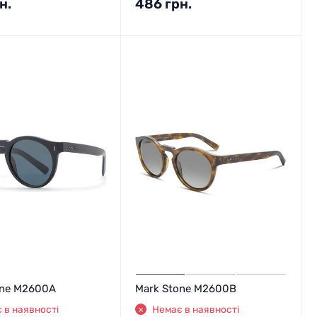
н.
486
грн.
one M2600A
Mark Stone M2600B
 в наявності
Немає в наявності