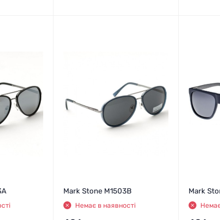
3A
Mark Stone M1503B
Mark St
сті
Немає в наявності
Немає