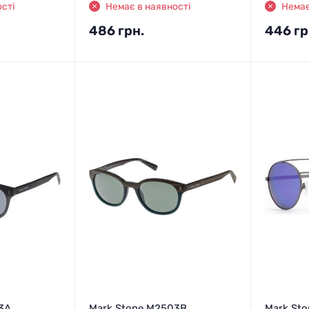
сті
Немає в наявності
Немає
486
грн.
446
гр
3A
Mark Stone M2503B
Mark St