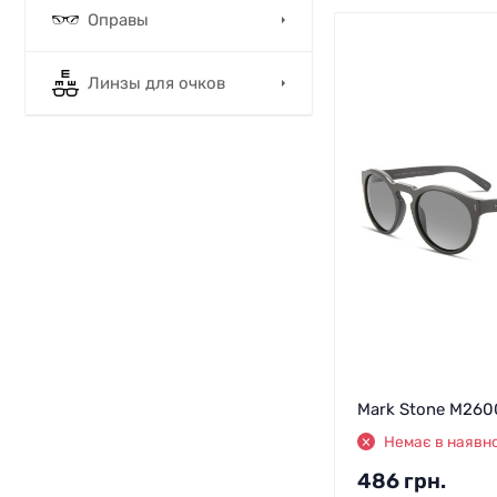
Оправы
Линзы для очков
Mark Stone M260
Немає в наявно
486
грн.