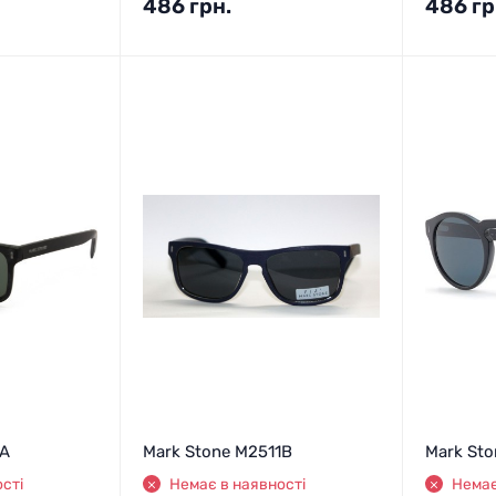
486
грн.
486
гр
1A
Mark Stone M2511B
Mark St
сті
Немає в наявності
Немає