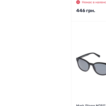
Немає в наявно
446
грн.
Mark Stone M250