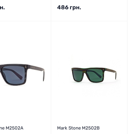
н.
486
грн.
one M2502A
Mark Stone M2502B