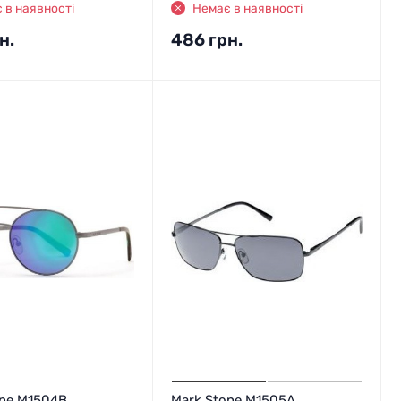
 в наявності
Немає в наявності
н.
486
грн.
one M1504B
Mark Stone M1505A