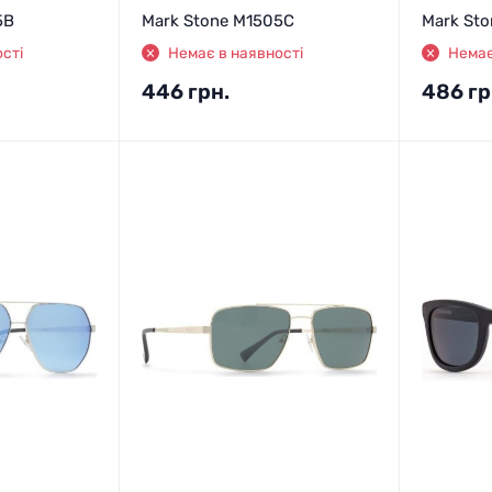
5B
Mark Stone M1505C
Mark St
сті
Немає в наявності
Немає
446
грн.
486
гр