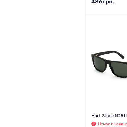
486
грн.
Mark Stone M251
Немає в наявно