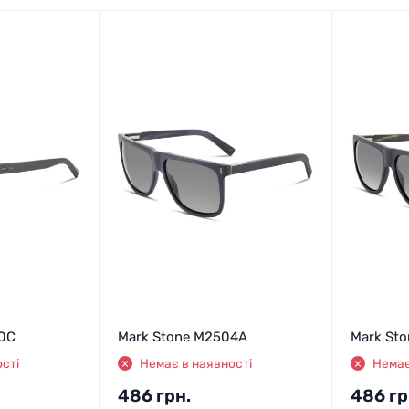
0C
Mark Stone M2504A
Mark St
сті
Немає в наявності
Немає
486
грн.
486
гр