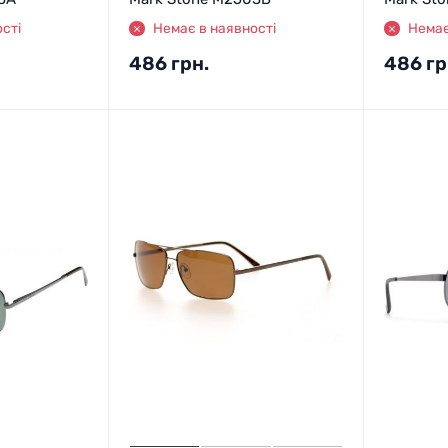
сті
Немає в наявності
Немає
486
грн.
486
гр