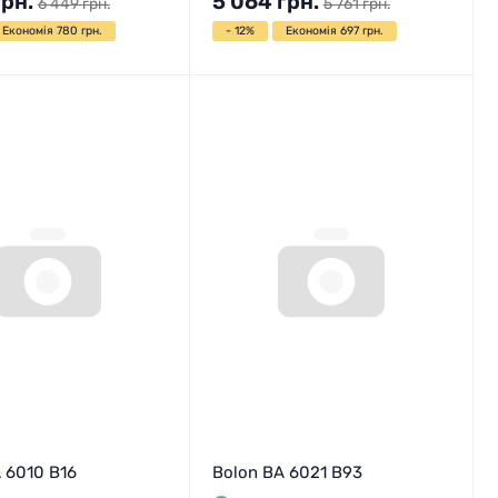
грн.
5 064
грн.
6 449
грн.
5 761
грн.
Економія 780 грн.
- 12%
Економія 697 грн.
 6010 B16
Bolon BA 6021 B93