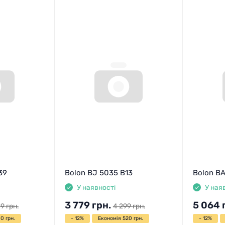
39
Bolon BJ 5035 B13
Bolon BA
У наявності
У ная
3 779
грн.
5 064
49
грн.
4 299
грн.
0 грн.
- 12%
Економія 520 грн.
- 12%