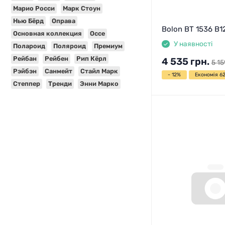
Марио Росси
Марк Стоун
Нью Бёрд
Оправа
Bolon BT 1536 B1
Основная коллекция
Оссе
У наявності
Полароид
Поляроид
Премиум
Рейбан
Рейбен
Рип Кёрл
4 535
грн.
5 15
Рэйбэн
Санмейт
Стайл Марк
- 12%
Економія 62
Степпер
Тренди
Энни Марко