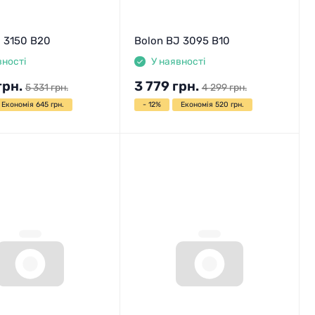
 3150 B20
Bolon BJ 3095 B10
вності
У наявності
грн.
3 779
грн.
5 331
грн.
4 299
грн.
Економія 645 грн.
- 12%
Економія 520 грн.