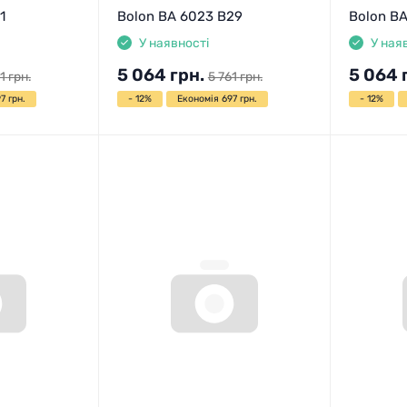
1
Bolon BA 6023 B29
Bolon B
У наявності
У ная
5 064
грн.
5 064
1
грн.
5 761
грн.
7 грн.
- 12%
Економія 697 грн.
- 12%