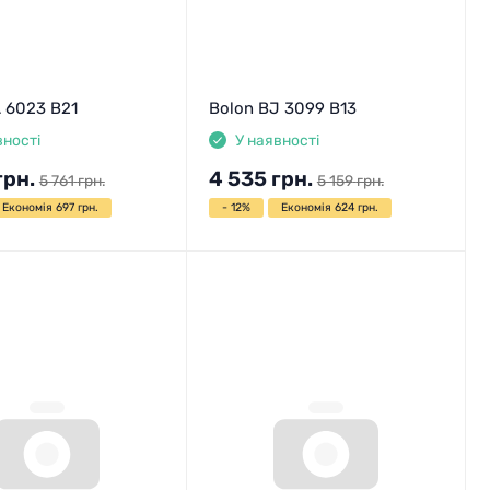
 6023 B21
Bolon BJ 3099 B13
вності
У наявності
грн.
4 535
грн.
5 761
грн.
5 159
грн.
Економія 697 грн.
- 12%
Економія 624 грн.