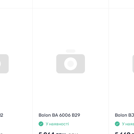
12
Bolon BA 6006 B29
Bolon BJ
У наявності
У ная