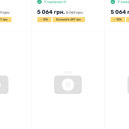
У наявності
У ная
5 064
грн.
5 064
1
грн.
5 761
грн.
7 грн.
- 12%
Економія 697 грн.
- 12%