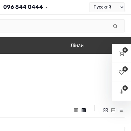
096 844 0444
Лінзи
0
0
0