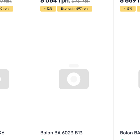
5 064
грн.
5 669
49
грн.
5 761
грн.
0 грн.
- 12%
Економія 697 грн.
- 12%
96
Bolon BA 6023 B13
Bolon BA