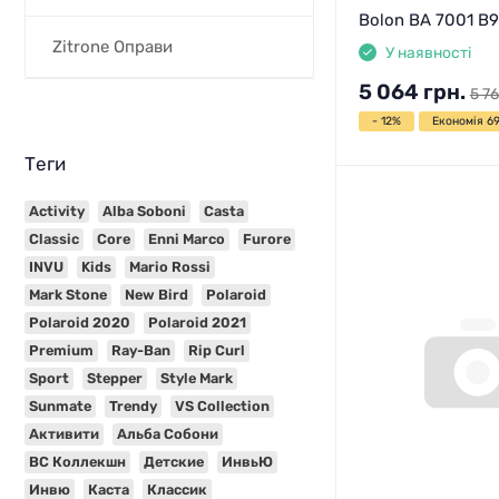
Bolon BA 7001 B9
Zitrone Оправи
У наявності
5 064
грн.
5 76
- 12%
Економія 69
Теги
Activity
Alba Soboni
Casta
Classic
Core
Enni Marco
Furore
INVU
Kids
Mario Rossi
Mark Stone
New Bird
Polaroid
Polaroid 2020
Polaroid 2021
Premium
Ray-Ban
Rip Curl
Sport
Stepper
Style Mark
Sunmate
Trendy
VS Collection
Активити
Альба Собони
ВС Коллекшн
Детские
ИнвьЮ
Инвю
Каста
Классик