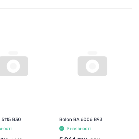
 5115 B30
Bolon BA 6006 B93
вності
У наявності