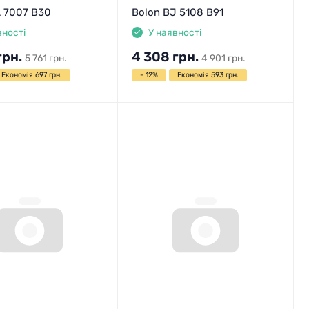
A 7007 B30
Bolon BJ 5108 B91
вності
У наявності
грн.
4 308
грн.
5 761
грн.
4 901
грн.
Економія 697 грн.
- 12%
Економія 593 грн.