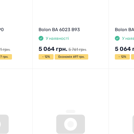
90
Bolon BA 6023 B93
Bolon BA
У наявності
У ная
5 064
грн.
5 064
1
грн.
5 761
грн.
7 грн.
- 12%
Економія 697 грн.
- 12%