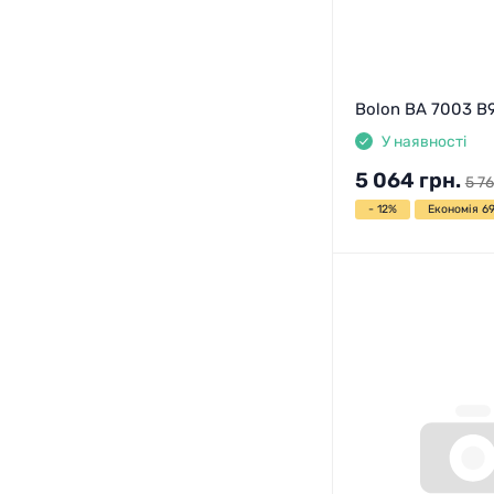
Bolon BA 7003 B
У наявності
5 064
грн.
5 76
- 12%
Економія 69