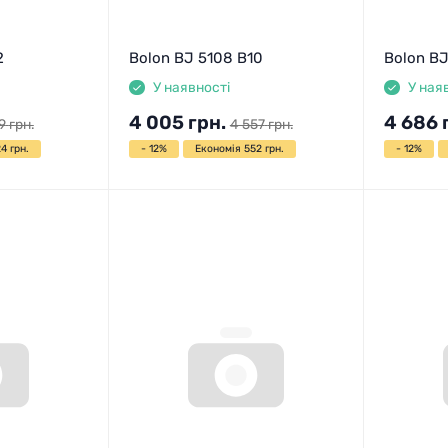
2
Bolon BJ 5108 B10
Bolon BJ
У наявності
У ная
4 005
грн.
4 686
9
грн.
4 557
грн.
4 грн.
- 12%
Економія 552 грн.
- 12%