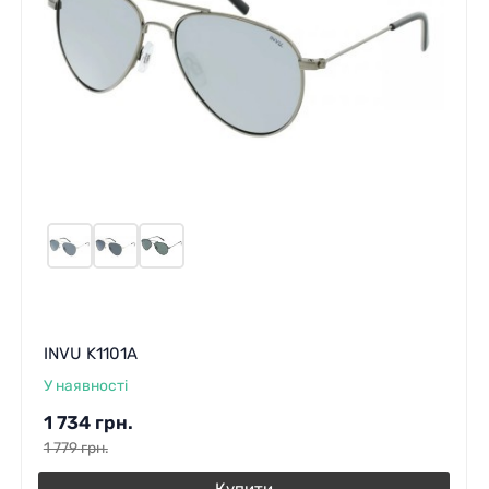
INVU K1101A
У наявності
1 734
грн.
1 779
грн.