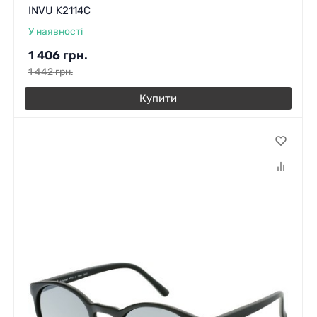
INVU K2114C
У наявності
1 406
грн.
1 442
грн.
Купити