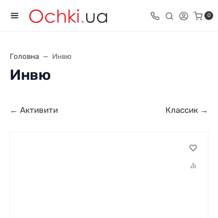
0
Головна
Инвю
Инвю
← Активити
Классик →