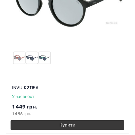
INVU K2115A
У наявності
1 449
грн.
1 486
грн.
Купити