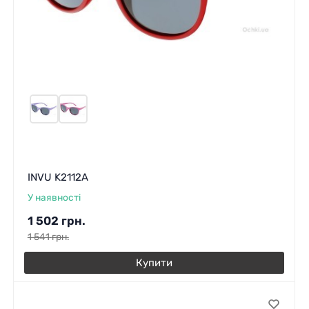
INVU K2112A
У наявності
1 502
грн.
1 541
грн.
Купити