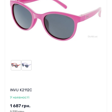
INVU K2112C
У наявності
1 687
грн.
1 731
грн.