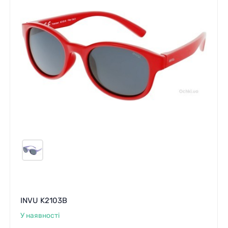
INVU K2103B
У наявності