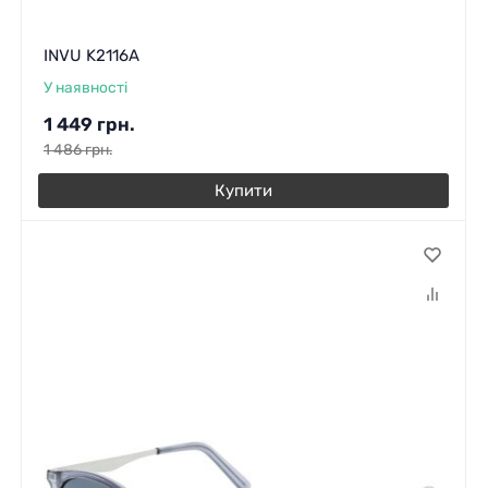
INVU K2116A
У наявності
1 449
грн.
1 486
грн.
Купити