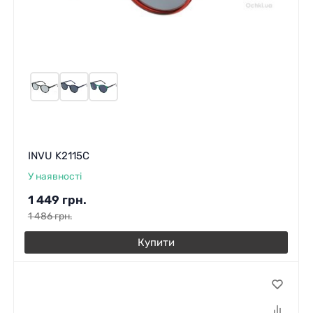
INVU K2115C
У наявності
1 449
грн.
1 486
грн.
Купити