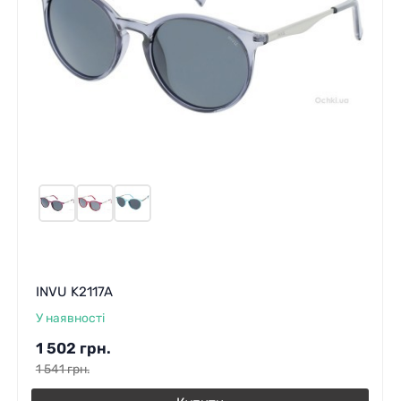
INVU K2117A
У наявності
1 502
грн.
1 541
грн.