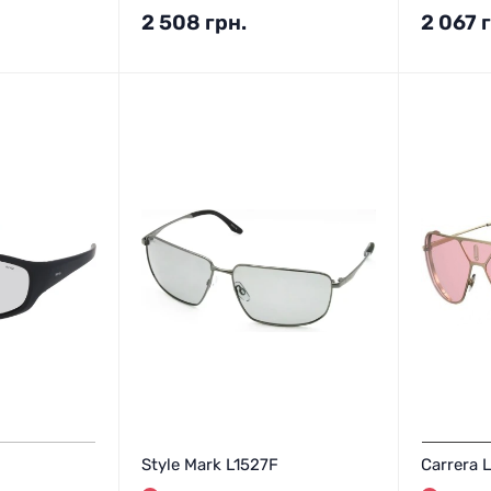
2 508
грн.
2 067
Style Mark L1527F
Carrera