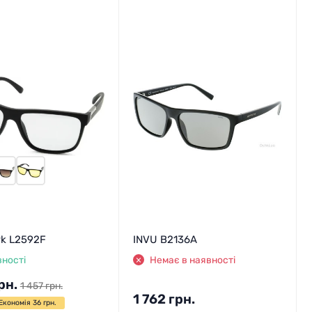
rk L2592F
INVU B2136A
вності
Немає в наявності
рн.
1 457
грн.
1 762
грн.
Економія 36 грн.