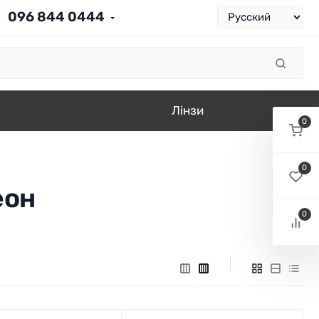
096 844 0444
Лінзи
0
0
еон
0