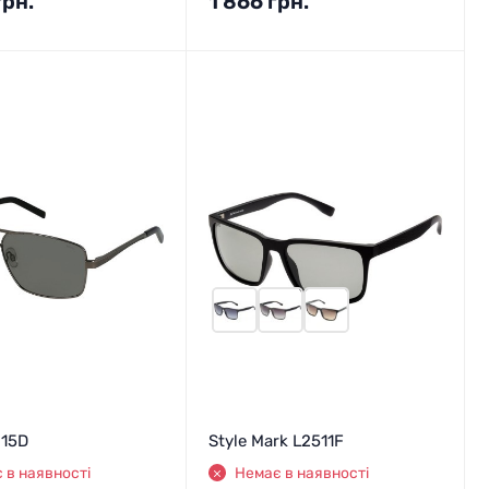
грн.
1 866
грн.
015D
Style Mark L2511F
 в наявності
Немає в наявності