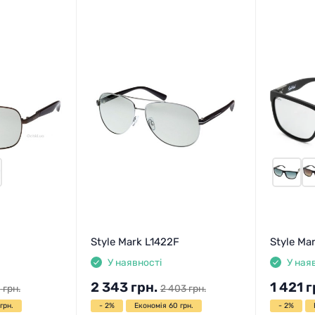
Style Mark L1422F
Style Ma
У наявності
У ная
2 343
грн.
1 421
г
1
грн.
2 403
грн.
грн.
- 2%
Економія 60 грн.
- 2%