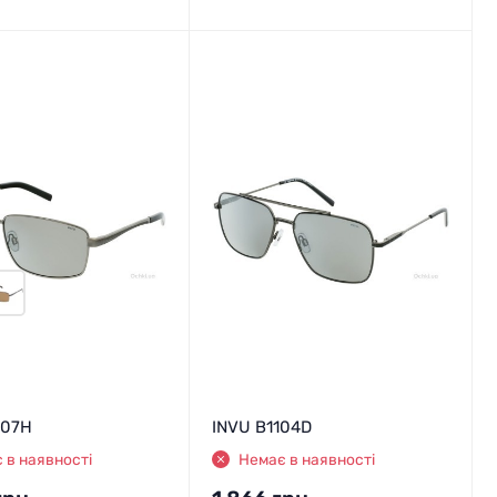
607H
INVU B1104D
 в наявності
Немає в наявності