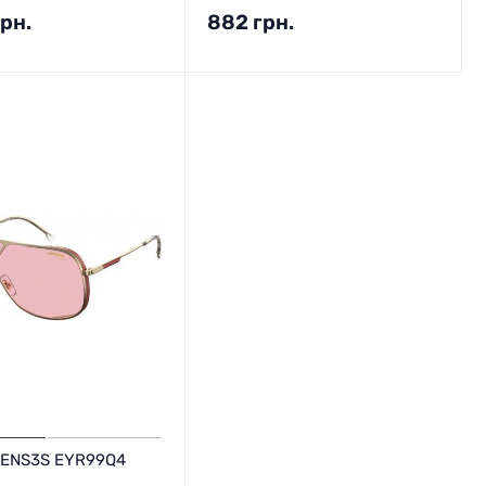
грн.
882
грн.
 LENS3S EYR99Q4