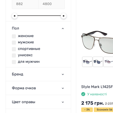
Пол
женские
мужские
спортивные
унисекс
для мужчин
Бренд
Style Mark L1425F
Форма очков
У наявності
Цвет оправы
2 175
грн.
2 23
- 3%
Економія 56 