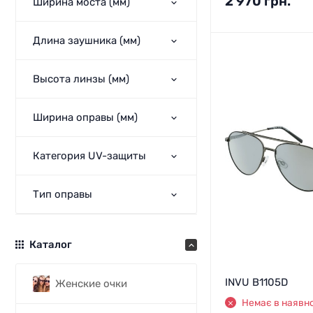
2 970
грн.
Ширина моста (мм)
Длина заушника (мм)
Высота линзы (мм)
Ширина оправы (мм)
Категория UV-защиты
Тип оправы
Каталог
INVU B1105D
Женские очки
Немає в наявно