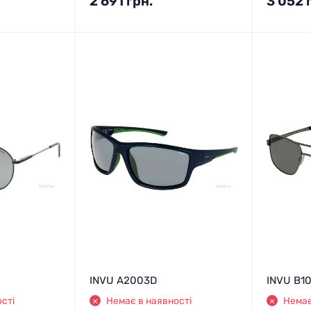
2 691
грн.
3 052
INVU A2003D
INVU B1
сті
Немає в наявності
Немає