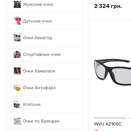
Мужские очки
2 324
грн.
Детские очки
Очки Авиатор
Спортивные очки
Очки Хамелеон
Очки Антифара
Кліпони
Очки по Брендам
INVU A2105C