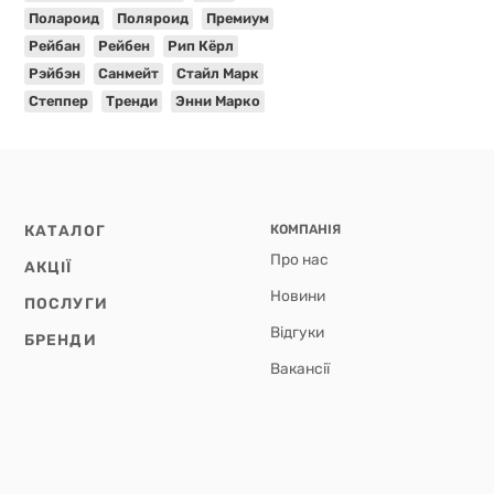
Полароид
Поляроид
Премиум
Рейбан
Рейбен
Рип Кёрл
Рэйбэн
Санмейт
Стайл Марк
Степпер
Тренди
Энни Марко
КАТАЛОГ
КОМПАНІЯ
Про нас
АКЦІЇ
Новини
ПОСЛУГИ
Відгуки
БРЕНДИ
Вакансії