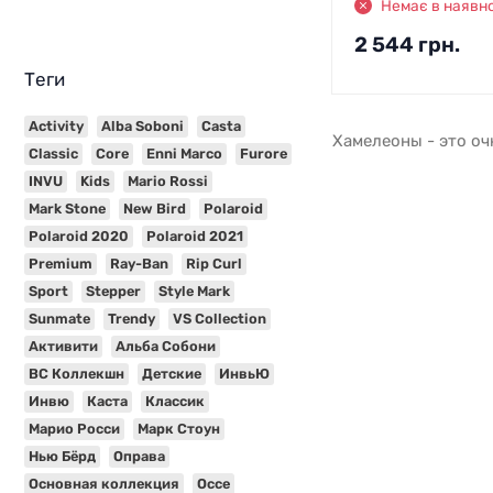
Немає в наявно
2 544
грн.
Теги
Activity
Alba Soboni
Casta
Хамелеоны - это оч
Classic
Core
Enni Marco
Furore
INVU
Kids
Mario Rossi
Mark Stone
New Bird
Polaroid
Polaroid 2020
Polaroid 2021
Premium
Ray-Ban
Rip Curl
Sport
Stepper
Style Mark
Sunmate
Trendy
VS Collection
Активити
Альба Собони
ВС Коллекшн
Детские
ИнвьЮ
Инвю
Каста
Классик
Марио Росси
Марк Стоун
Нью Бёрд
Оправа
Основная коллекция
Оссе