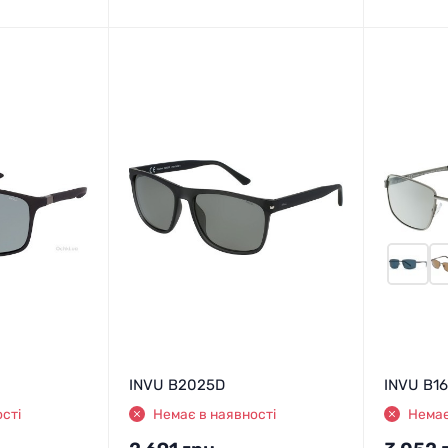
INVU B2025D
INVU B1
сті
Немає в наявності
Немає