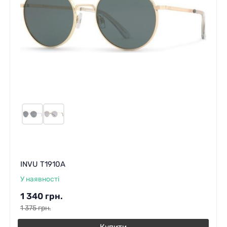
INVU T1910A
У наявності
1 340
грн.
1 375
грн.