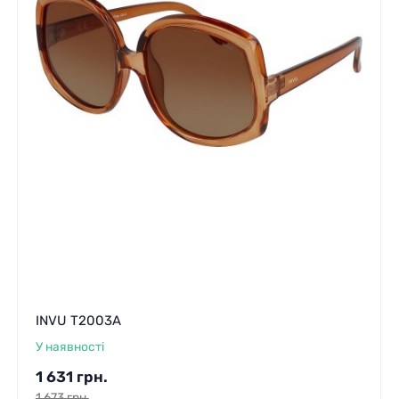
INVU T2003A
У наявності
1 631
грн.
1 673
грн.