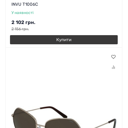
INVU T1006C
У наявності
2 102
грн.
2 156
грн.
Купити