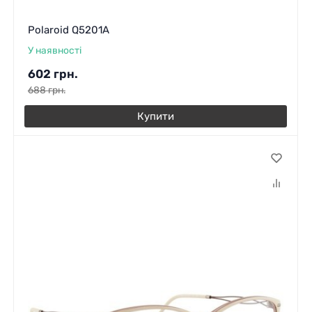
Polaroid Q5201A
У наявності
602
грн.
688
грн.
Купити