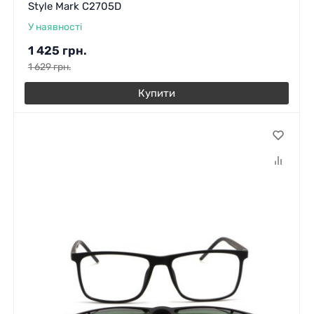
Style Mark C2705D
У наявності
1 425
грн.
1 629
грн.
Купити