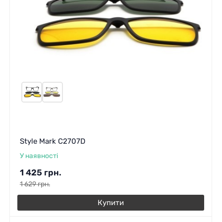
Style Mark C2707D
У наявності
1 425
грн.
1 629
грн.
Купити