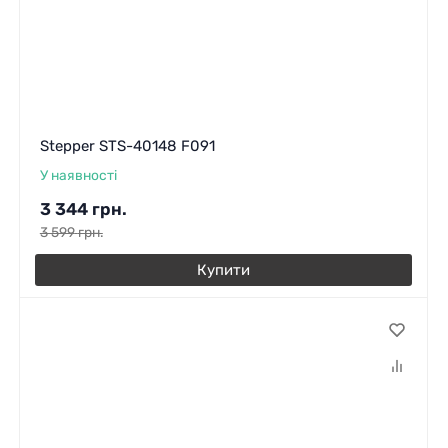
Stepper STS-40148 F091
У наявності
3 344
грн.
3 599
грн.
Купити