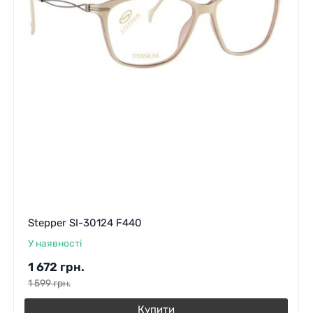
Stepper SI-30124 F440
У наявності
1 672
грн.
1 599
грн.
Купити