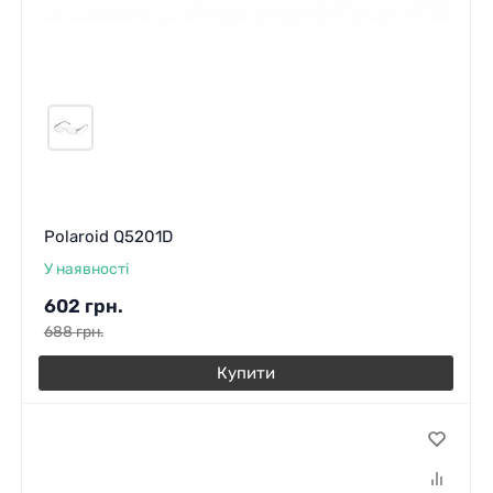
Polaroid Q5201D
У наявності
602
грн.
688
грн.
Купити