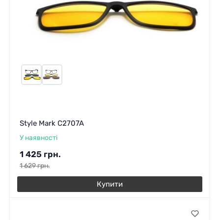
Style Mark C2707A
У наявності
1 425
грн.
1 629
грн.
Купити