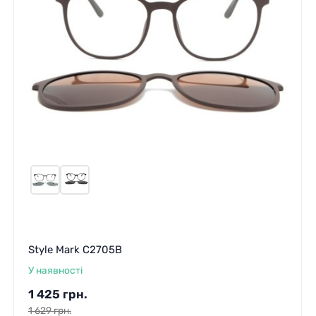
Style Mark C2705B
У наявності
1 425
грн.
1 629
грн.