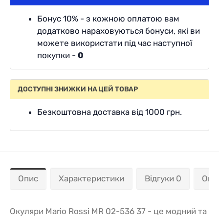
Бонус 10% - з кожною оплатою вам
додатково нараховуються бонуси, які ви
можете використати під час наступної
покупки -
0
ДОСТУПНІ ЗНИЖКИ НА ЦЕЙ ТОВАР
Безкоштовна доставка від 1000 грн.
Опис
Характеристики
Відгуки 0
Опл
Окуляри Mario Rossi MR 02-536 37 - це модний та