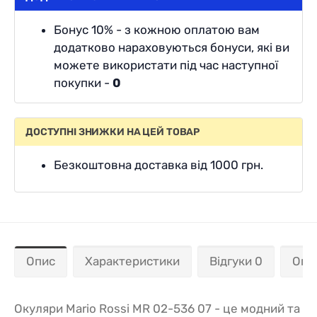
Бонус 10% - з кожною оплатою вам
додатково нараховуються бонуси, які ви
можете використати під час наступної
покупки -
0
ДОСТУПНІ ЗНИЖКИ НА ЦЕЙ ТОВАР
Безкоштовна доставка від 1000 грн.
Опис
Характеристики
Відгуки 0
Опл
Окуляри Mario Rossi MR 02-536 07 - це модний та