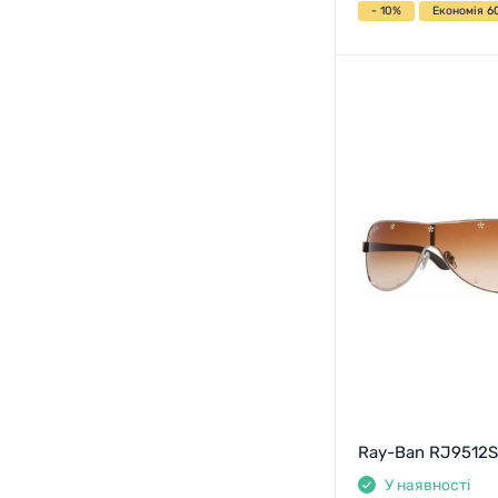
- 10%
Економія 60
Ray-Ban RJ9512S
У наявності