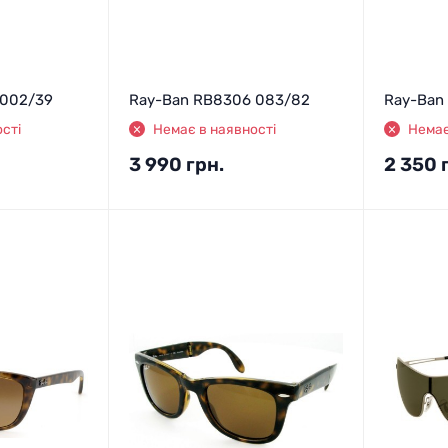
 002/39
Ray-Ban RB8306 083/82
Ray-Ban 
сті
Немає в наявності
Немає
3 990
грн.
2 350