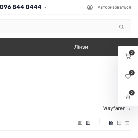
096 844 0444
Авторизоваться
Лінзи
0
0
0
Wayfarer →