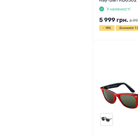
У наявності
5 999
грн.
6 99
- 14%
Економія 1 