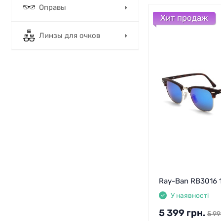
Оправы
Хит продаж
Линзы для очков
Ray-Ban RB3016 1
У наявності
5 399
грн.
5 99