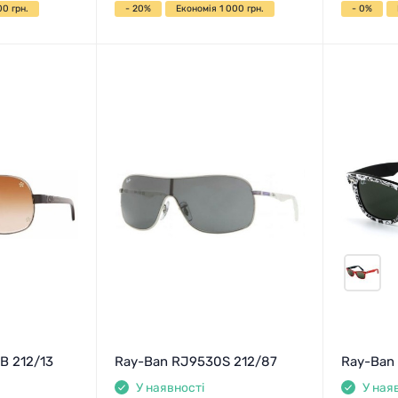
0 грн.
- 20%
Економія 1 000 грн.
- 0%
B 212/13
Ray-Ban RJ9530S 212/87
Ray-Ban
У наявності
У ная