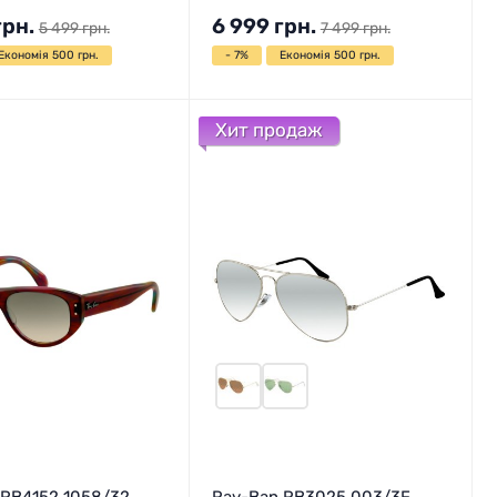
грн.
6 999
грн.
5 499
грн.
7 499
грн.
Економія 500 грн.
- 7%
Економія 500 грн.
Хит продаж
 RB4152 1058/32
Ray-Ban RB3025 003/3F