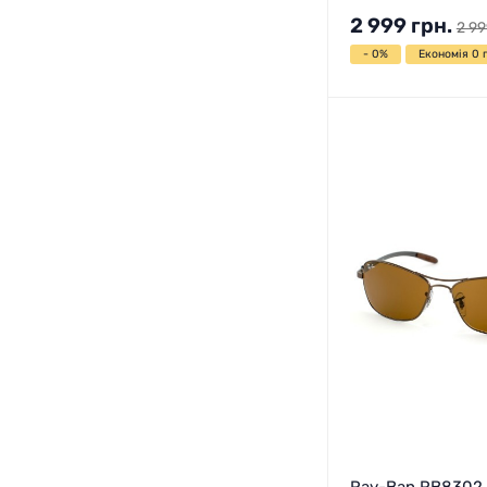
2 999
грн.
2 99
- 0%
Економія 0 г
Ray-Ban RB8302 