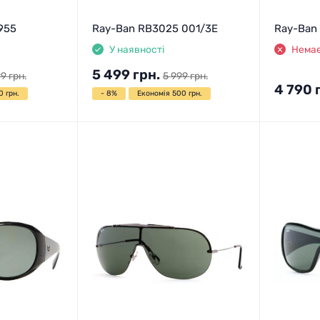
955
Ray-Ban RB3025 001/3E
Ray-Ban
У наявності
Немає
5 499
грн.
99
грн.
5 999
грн.
4 790
0 грн.
- 8%
Економія 500 грн.