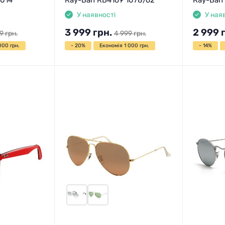
У наявності
У ная
3 999
грн.
2 999
9
грн.
4 999
грн.
000 грн.
- 20%
Економія 1 000 грн.
- 14%