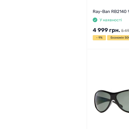
Ray-Ban RB2140 
У наявності
4 999
грн.
5 4
- 9%
Економія 50