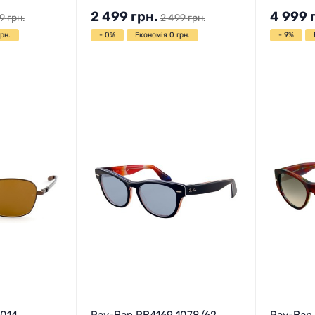
2 499
грн.
4 999
9
грн.
2 499
грн.
рн.
- 0%
Економія 0 грн.
- 9%
014
Ray-Ban RB4169 1078/62
Ray-Ban