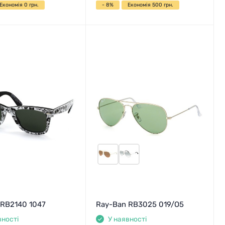
Економія 0 грн.
- 8%
Економія 500 грн.
 RB2140 1047
Ray-Ban RB3025 019/O5
вності
У наявності