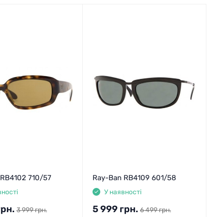
 RB4102 710/57
Ray-Ban RB4109 601/58
вності
У наявності
грн.
5 999
грн.
3 999
грн.
6 499
грн.