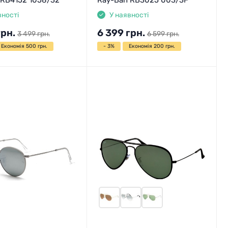
вності
У наявності
грн.
6 399
грн.
3 499
грн.
6 599
грн.
Економія 500 грн.
- 3%
Економія 200 грн.