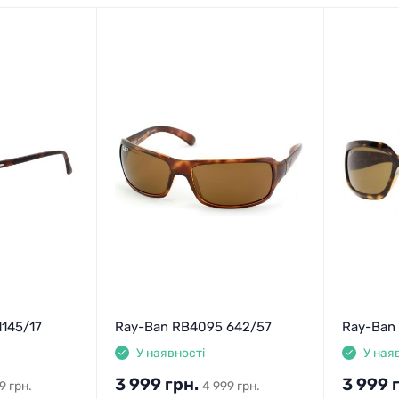
145/17
Ray-Ban RB4095 642/57
Ray-Ban
У наявності
У ная
3 999
грн.
3 999
9
грн.
4 999
грн.