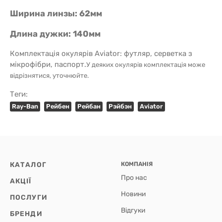
Ширина линзы: 62мм
Длина дужки: 140мм
Комплектація окулярів Aviator: футляр, серветка з
мікрофібри, паспорт.
У деяких окулярів комплектація може
відрізнятися, уточнюйте.
Теги:
Ray-Ban
Рейбен
Рейбан
Рэйбэн
Aviator
КАТАЛОГ
КОМПАНІЯ
Про нас
АКЦІЇ
Новини
ПОСЛУГИ
Відгуки
БРЕНДИ