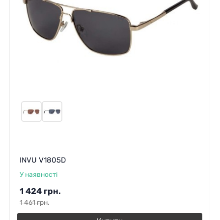
INVU V1805D
У наявності
1 424
грн.
1 461
грн.