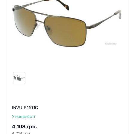
INVU P1101C
У наявності
4 108
грн.
4 214
грн.