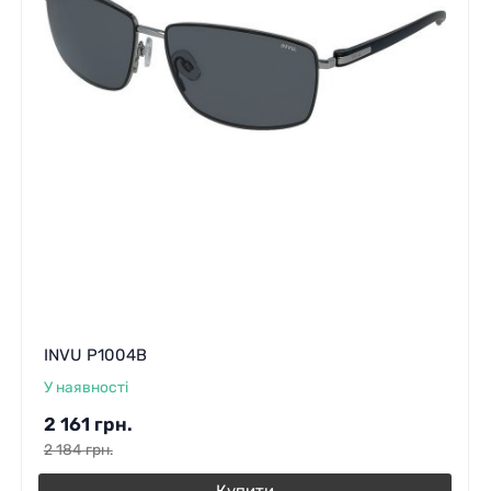
INVU P1004B
У наявності
2 161
грн.
2 184
грн.