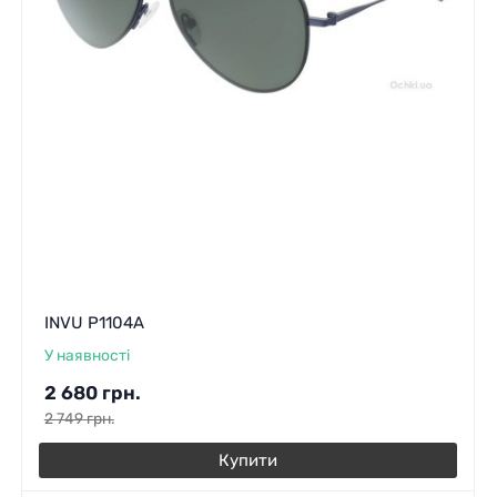
INVU P1104A
У наявності
2 680
грн.
2 749
грн.
Купити