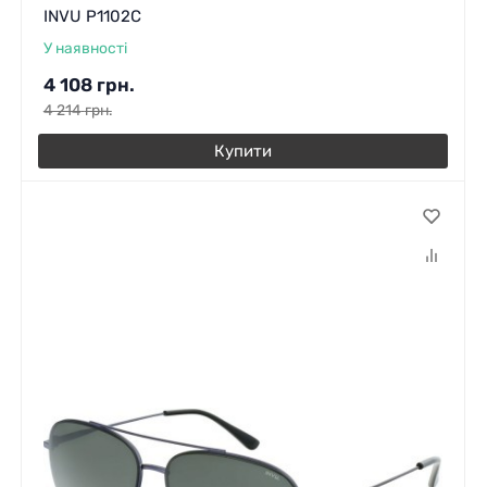
INVU P1102C
У наявності
4 108
грн.
4 214
грн.
Купити