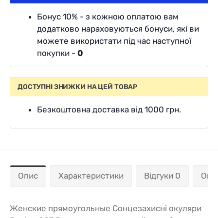
Бонус 10% - з кожною оплатою вам
додатково нараховуються бонуси, які ви
можете використати під час наступної
покупки -
0
ДОСТУПНІ ЗНИЖКИ НА ЦЕЙ ТОВАР
Безкоштовна доставка від 1000 грн.
Опис
Характеристики
Відгуки 0
Опл
Женские прямоугольные Сонцезахисні окуляри