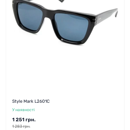
Style Mark L2601C
У наявності
1 251
грн.
1 283
грн.