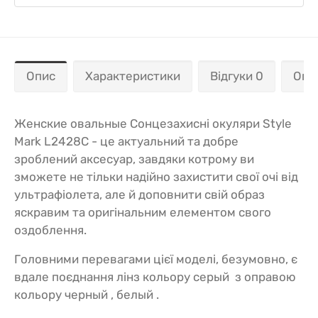
Опис
Характеристики
Відгуки 0
Опл
Женские овальные Сонцезахисні окуляри Style
Mark L2428C - це актуальний та добре
зроблений аксесуар, завдяки котрому ви
зможете не тільки надійно захистити свої очі від
ультрафіолета, але й доповнити свій образ
яскравим та оригінальним елементом свого
оздоблення.
Головними перевагами цієї моделі, безумовно, є
вдале поєднання лінз кольору серый з оправою
кольору черный , белый .