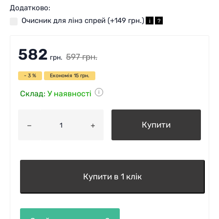
Додатково:
Очисник для лінз спрей (+
149 грн.
)
i
?
582
597
грн.
грн.
- 3 %
Економія
15
грн.
Склад:
У наявності
i
Купити
Купити в 1 клік