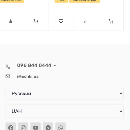
096 844 0444
i@ochki.ua