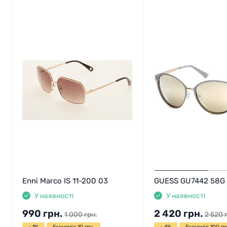
Enni Marco IS 11-200 03
GUESS GU7442 58G
У наявності
У наявності
990
грн.
2 420
грн.
1 000
грн.
2 520
- 1%
Економія 10 грн.
- 4%
Економія 100 гр