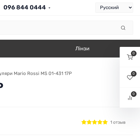
096 844 0444
Лінзи
0
ляри Mario Rossi MS 01-431 17P
0
P
0
1 отзыв