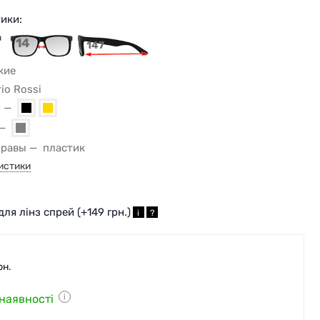
ики:
14
147
кие
io Rossi
ы
правы
пластик
истики
для лінз спрей (+
149 грн.
)
i
?
рн.
 наявності
i