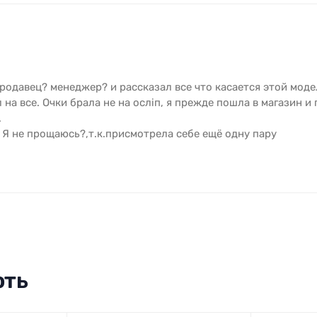
родавец? менеджер? и рассказал все что касается этой моде
 на все. Очки брала не на осліп, я прежде пошла в магазин и
.
 Я не прощаюсь?,т.к.присмотрела себе ещё одну пару
ють