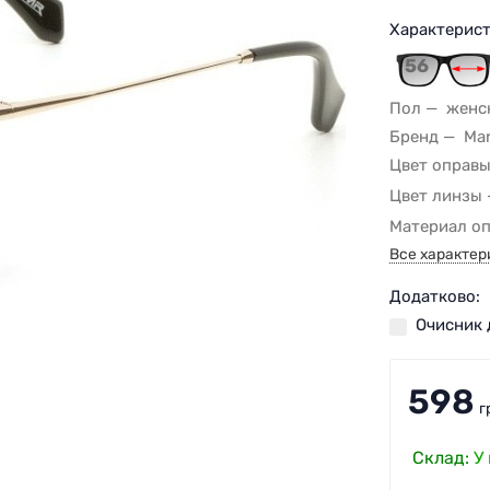
Характерист
56
Пол
женс
Бренд
Mar
Цвет оправ
Цвет линзы
Материал о
Все характер
Додатково:
Очисник 
598
г
Склад:
У