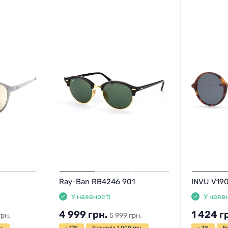
Ray-Ban RB4246 901
INVU V19
У наявності
У наяв
4 999
грн.
1 424
г
грн.
5 999
грн.
н.
- 17%
Економія 1 000 грн.
- 3%
Е