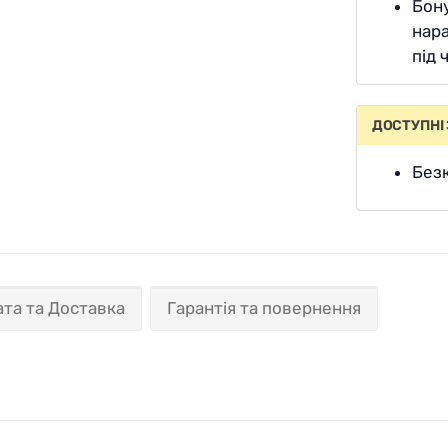
Бон
нара
під 
ДОСТУПНІ
Безк
та та Доставка
Гарантія та повернення