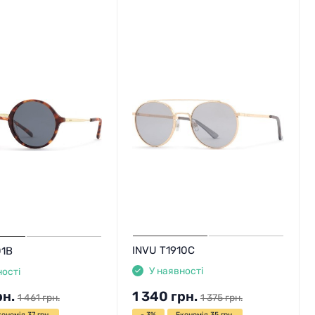
INVU T1910C
01B
У наявності
ності
рн.
1 340
грн.
1 461
грн.
1 375
грн.
кономія 37 грн.
- 3%
Економія 35 грн.