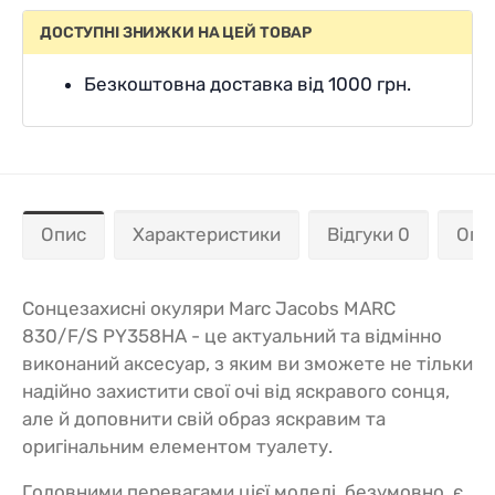
ДОСТУПНІ ЗНИЖКИ НА ЦЕЙ ТОВАР
Безкоштовна доставка від 1000 грн.
Опис
Характеристики
Відгуки 0
Опл
Сонцезахисні окуляри Marc Jacobs MARC
830/F/S PY358HA - це актуальний та відмінно
виконаний аксесуар, з яким ви зможете не тільки
надійно захистити свої очі від яскравого сонця,
але й доповнити свій образ яскравим та
оригінальним елементом туалету.
Головними перевагами цієї моделі, безумовно, є