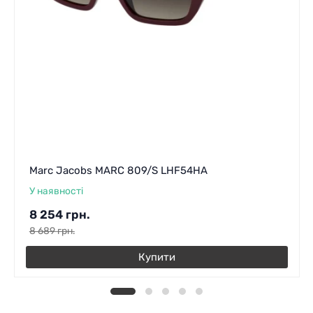
Marc Jacobs MARC 809/S LHF54HA
У наявності
8 254
грн.
8 689
грн.
Купити