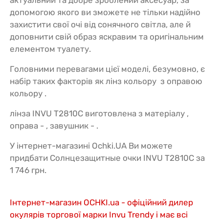
актуальний та добре зроблений аксесуар, за
допомогою якого ви зможете не тільки надійно
захистити свої очі від сонячного світла, але й
доповнити свій образ яскравим та оригінальним
елементом туалету.
Головними перевагами цієї моделі, безумовно, є
набір таких факторів як лінз кольору з оправою
кольору .
лінза INVU T2810C виготовлена з матеріалу ,
оправа - , завушник - .
У інтернет-магазині Ochki.UA Ви можете
придбати Солнцезащитные очки INVU T2810C за
1 746 грн.
Інтернет-магазин OCHKI.ua - офіційний дилер
окулярів торгової марки Invu Trendy і має всі