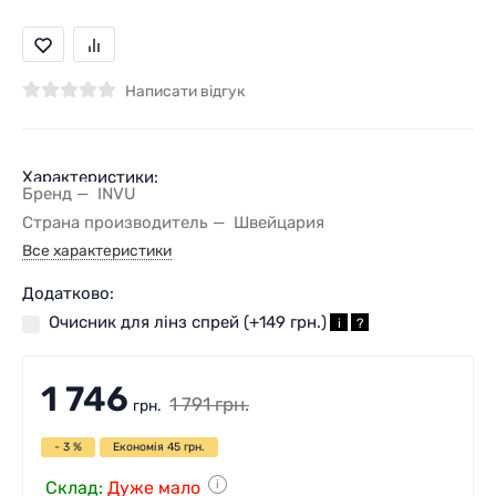
Написати відгук
Характеристики:
Бренд
INVU
Страна производитель
Швейцария
Все характеристики
Додатково:
Очисник для лінз спрей (+
149 грн.
)
i
?
1 746
1 791
грн.
грн.
- 3 %
Економія
45
грн.
Склад:
Дуже мало
i