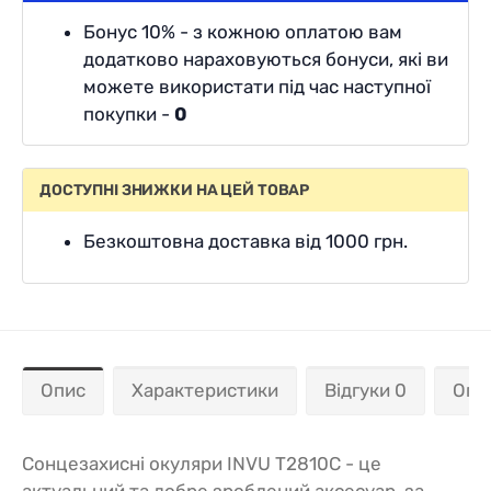
Бонус 10% - з кожною оплатою вам
додатково нараховуються бонуси, які ви
можете використати під час наступної
покупки -
0
ДОСТУПНІ ЗНИЖКИ НА ЦЕЙ ТОВАР
Безкоштовна доставка від 1000 грн.
Опис
Характеристики
Відгуки 0
Опл
Сонцезахисні окуляри INVU T2810C - це