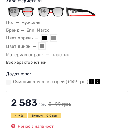
Характеристики:
62
14
145
Пол
мужские
Бренд
Enni Marco
Цвет оправы
Цвет линзы
Материал оправы
пластик
Все характеристики
Додатково:
Очисник для лінз спрей (+
149 грн.
)
i
?
2 583
3 199
грн.
грн.
- 19 %
Економія
616
грн.
Немає в наявності