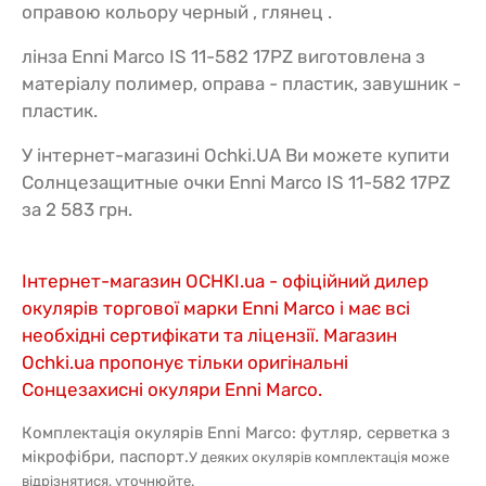
оправою кольору черный , глянец .
лінза Enni Marco IS 11-582 17PZ виготовлена з
матеріалу полимер, оправа - пластик, завушник -
пластик.
У інтернет-магазині Ochki.UA Ви можете купити
Солнцезащитные очки Enni Marco IS 11-582 17PZ
за 2 583 грн.
Інтернет-магазин OCHKI.ua - офіційний дилер
окулярів торгової марки Enni Marco і має всі
необхідні сертифікати та ліцензії. Магазин
Ochki.ua пропонує тільки оригінальні
Сонцезахисні окуляри Enni Marco.
Комплектація окулярів Enni Marco: футляр, серветка з
мікрофібри, паспорт.
У деяких окулярів комплектація може
відрізнятися, уточнюйте.