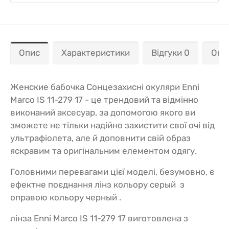
Опис
Характеристики
Відгуки 0
Опл
Женские бабочка Сонцезахисні окуляри Enni
Marco IS 11-279 17 - це трендовий та відмінно
виконаний аксесуар, за допомогою якого ви
зможете не тільки надійно захистити свої очі від
ультрафіолета, але й доповнити свій образ
яскравим та оригінальним елементом одягу.
Головними перевагами цієї моделі, безумовно, є
ефектне поєднання лінз кольору серый з
оправою кольору черный .
лінза Enni Marco IS 11-279 17 виготовлена з