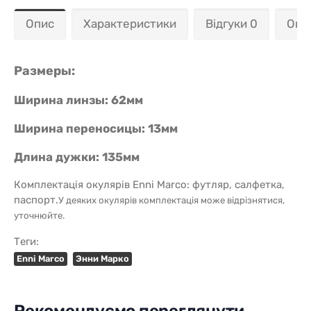
Опис
Характеристики
Відгуки 0
Опл
Размеры:
Ширина линзы: 62мм
Ширина переносицы: 13мм
Длина дужки: 135мм
Комплектація окулярів Enni Marco: футляр, салфетка,
паспорт.
У деяких окулярів комплектація може відрізнятися,
уточнюйте.
Теги:
Enni Marco
Энни Марко