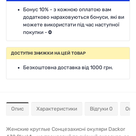
Бонус 10% - з кожною оплатою вам
додатково нараховуються бонуси, які ви
можете використати під час наступної
покупки -
0
ДОСТУПНІ ЗНИЖКИ НА ЦЕЙ ТОВАР
Безкоштовна доставка від 1000 грн.
Опис
Характеристики
Відгуки 0
Опл
Женские круглые Сонцезахисні окуляри Dackor