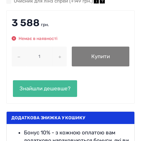
Очисник для лінз спрей (+
149 грн.
)
i
?
3 588
грн.
Немає в наявності
Купити
ДОДАТКОВА ЗНИЖКА У КОШИКУ
Бонус 10% - з кожною оплатою вам
додатково нараховуються бонуси, які ви