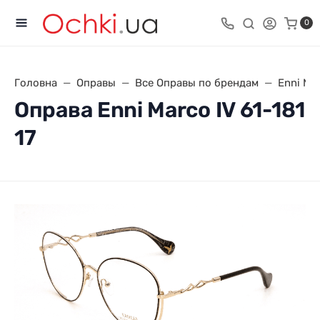
0
Головна
Оправы
Все Оправы по брендам
Enni Ma
Оправа Enni Marco IV 61-181
17