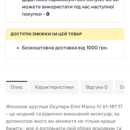
можете використати під час наступної
покупки -
0
ДОСТУПНІ ЗНИЖКИ НА ЦЕЙ ТОВАР
Безкоштовна доставка від 1000 грн.
Опис
Характеристики
Відгуки 0
Опл
Женские круглые Окуляри Enni Marco IV 61-181 17
- це модний та відмінно виконаний аксесуар, за
допомогою якого ви зможете не тільки краще
бачити , але й доповнити свій образ яскравим та