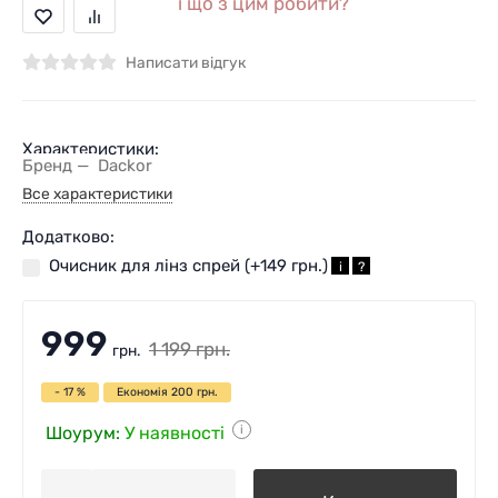
і що з цим робити?
Написати відгук
Характеристики:
Бренд
Dackor
Все характеристики
Додатково:
Очисник для лінз спрей (+
149 грн.
)
i
?
999
1 199
грн.
грн.
- 17 %
Економія
200
грн.
Шоурум:
У наявності
i