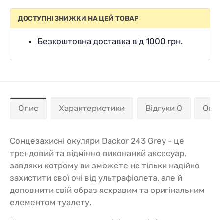
ДОСТУПНІ ЗНИЖКИ НА ЦЕЙ ТОВАР
Безкоштовна доставка від 1000 грн.
Опис
Характеристики
Відгуки 0
Опл
Сонцезахисні окуляри Dackor 243 Grey - це
трендовий та відмінно виконаний аксесуар,
завдяки котрому ви зможете не тільки надійно
захистити свої очі від ультрафіолета, але й
доповнити свій образ яскравим та оригінальним
елементом туалету.